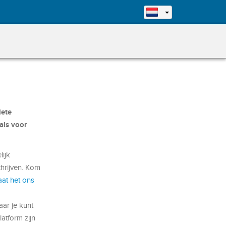
lete
als voor
ijk
chrijven. Kom
aat het ons
ar je kunt
latform zijn