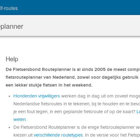
lf-routes
eplanner
Help
De Fietsersbond Routeplanner is al sinds 2005 de meest comp
fietsrouteplanner van Nederland, zowel voor dagelijks gebruik 
een lekker stukje fietsen in het weekend.
Honderden vrijwilligers
werken dag in dag uit om zoveel mogel
Nederlandse fietsroutes in te tekenen, bij te houden en te bes
je een fout tegen, in een geplande fietsroute of op de kaart?
L
weten.
De Fietsersbond Routeplanner is de enige fietsrouteplanner wa
kiezen uit
verschillende routetypes
. In de versie voor het Fietsp