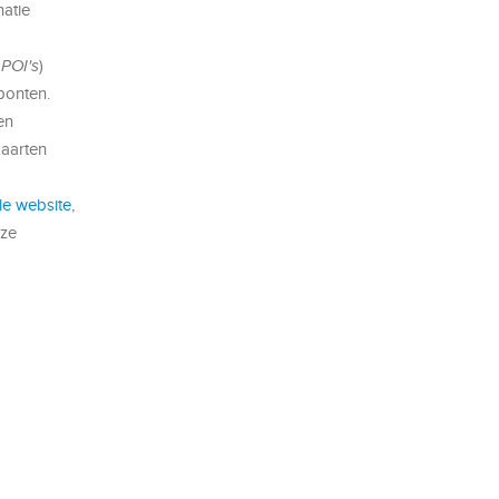
natie
n
POI's
)
ponten.
en
kaarten
le website
,
nze