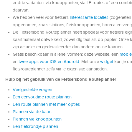
er drie varianten: via knooppunten, via LF-routes of een combi
daarvan.
We hebben veel voor fietsers
interessante locaties
(zogehete
opgenomen, zoals stations, fietsknooppunten, horeca en veer
De Fietsersbond Routeplanner heeft speciaal voor fietsers eig
kaartmateriaal ontwikkeld, zowel digitaal als op papier. Onze 
zijn actueler en gedetailleerder dan andere online kaarten.
Gratis beschikbaar in allerlei vormen: deze website, een
mobie
en
twee apps voor iOS en Android
. Met onze
widget
kun je o
fietsrouteplanner zelfs via je eigen site aanbieden.
Hulp bij het gebruik van de Fietsersbond Routeplanner
Veelgestelde vragen
Een eenvoudige route plannen
Een route plannen met meer opties
Plannen via de kaart
Plannen via knooppunten
Een fietsrondje plannen